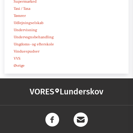
Supermarked
Taxi / Taxa
Tømrer
Udlejningselskab
Undervisning
Undervognsbehandling
Ungdoms- og efterskole
Vinduespudser
VVS
Øvrige
VORES
Lunderskov