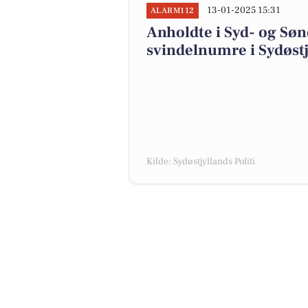
13-01-2025 15:31
ALARM112
Anholdte i Syd- og Sønd
svindelnumre i Sydøst
Kilde: Sydøstjyllands Politi