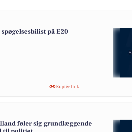
l spøgelsesbilist på E20
Kopiér link
ylland føler sig grundlæggende
 til politiet