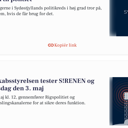
erne i Sydøstjyllands politikreds i høj grad tror på,
dem, hvis de får brug for det.
Kopiér link
kabsstyrelsen tester S!RENEN og
sdag den 3. maj
aj kl. 12, gennemfører Rigspolitiet og
slingskanalerne for at sikre deres funktion.