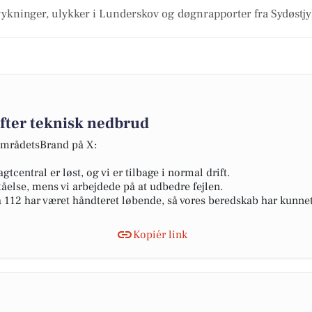
ykninger, ulykker i Lunderskov og døgnrapporter fra Sydøstjyl
efter teknisk nedbrud
områdetsBrand på X:
tcentral er løst, og vi er tilbage i normal drift.
tåelse, mens vi arbejdede på at udbedre fejlen.
ia 112 har været håndteret løbende, så vores beredskab har kunne
Kopiér link