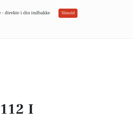
 -
direkte i din indbakke
Tilmeld
112 I