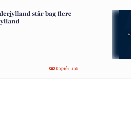
erjylland står bag flere
jylland
Kopiér link