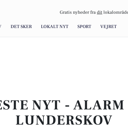
Gratis nyheder fra
dit
lokalområde
V
DET SKER
LOKALT NYT
SPORT
VEJRET
STE NYT - ALARM 
LUNDERSKOV