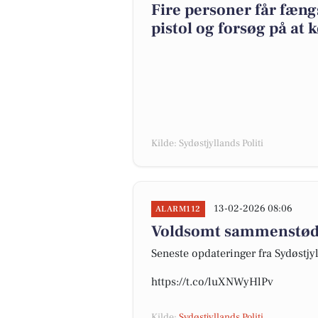
Fire personer får fæ
pistol og forsøg på at k
Kilde: Sydøstjyllands Politi
13-02-2026 08:06
ALARM112
Voldsomt sammenstød
Seneste opdateringer fra Sydøstjyl
https://t.co/luXNWyHlPv
Kilde:
Sydøstjyllands Politi