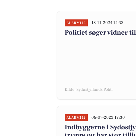
18-11-2024 14:32
ALARM112
Politiet søger vidner ti
Kilde: Sydøstjyllands Politi
06-07-2023 17:30
ALARM112
Indbyggerne i Sydøstj
trygge og har stor tillid