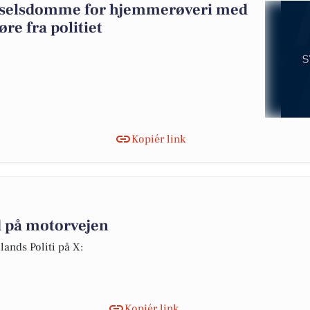
ngselsdomme for hjemmerøveri med
øre fra politiet
Kopiér link
 på motorvejen
lands Politi på X:
Kopiér link