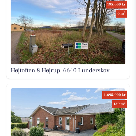
195.000 kr
2
0 m
Højtoften 8 Højrup, 6640 Lunderskov
1.695.000 kr
2
139 m