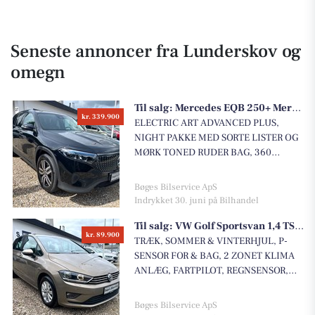
Seneste annoncer fra Lunderskov og
omegn
Til salg:
Mercedes EQB 250+ Mercedes EQB250+ Electric Art
kr. 339.900
ELECTRIC ART ADVANCED PLUS,
NIGHT PAKKE MED SORTE LISTER OG
MØRK TONED RUDER BAG, 360
GRADERS KAMERA, NØGLEFRI
ADGANG / START, BAGKLAP MED FOD
Bøges Bilservice ApS
OPLUK, ADVANCED LYDANLÆG,
Indrykket 30. juni på Bilhandel
VARME I RATTET, VARME I FORSÆDER,
Til salg:
VW Golf Sportsvan 1,4 TSi 125 Comfortline BMT
LANE ASSIST, BLINDVINKEL
kr. 89.900
ASSISTENT, LED HIGH PERFORMANCE
TRÆK, SOMMER & VINTERHJUL, P-
FORLYGTER, FJERNLYS ASSISTENT,
SENSOR FOR & BAG, 2 ZONET KLIMA
TRÅDLØS MOBIL LADNING, TRÅDLØS
ANLÆG, FARTPILOT, REGNSENSOR,
APPLE CARPLAY, NAVIGATION,
kørecomputer, bagagerumsdækken,
BAKKAMERA, P-SENSOR FOR OG BAG,
dobbelt bagagerumsbund, læderrat,
Bøges Bilservice ApS