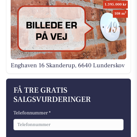
1.395.000 kr
2
108 m
Enghaven 16 Skanderup, 6640 Lunderskov
FÅ TRE GRATIS
SALGSVURDERINGER
Telefonnummer *