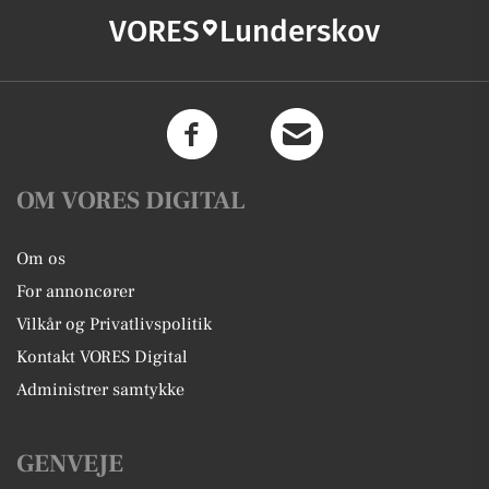
lys, fjernlysassistent, airbag, antispin,
VORES
Lunderskov
esp, vognbaneassistent,
blindvinkelsassistent, automatisk
nødbremsesystem, stemmebetjening,
auto hold, automatisk nødassistent, 19"
alufælge, mørktonede ruder i bag,
læderindtræk
OM VORES DIGITAL
Om os
For annoncører
Vilkår og Privatlivspolitik
Kontakt VORES Digital
Administrer samtykke
GENVEJE