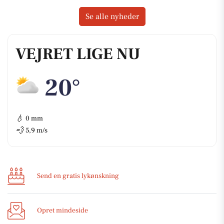
Se alle nyheder
VEJRET LIGE NU
20°
💧
0 mm
💨
5,9 m/s
Send en gratis lykønskning
Opret mindeside