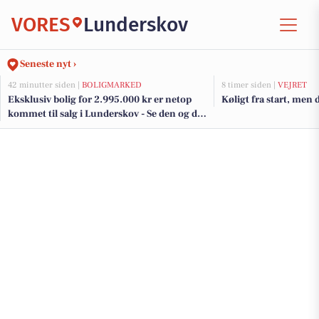
VORES
Lunderskov
Seneste nyt ›
42 minutter siden |
BOLIGMARKED
8 timer siden |
VEJRET
Eksklusiv bolig for 2.995.000 kr er netop
Køligt fra start, men 
kommet til salg i Lunderskov - Se den og de
dyreste boliger her