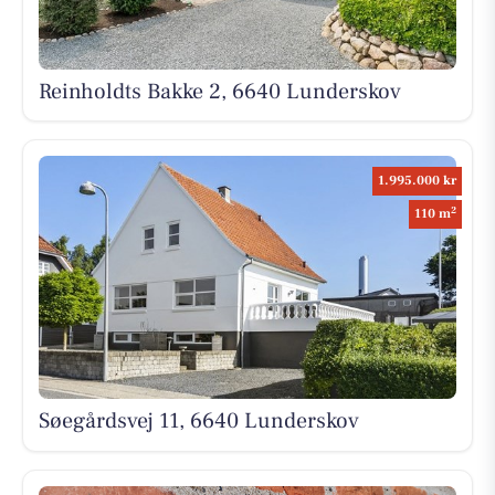
Reinholdts Bakke 2, 6640 Lunderskov
1.995.000 kr
2
110 m
Søegårdsvej 11, 6640 Lunderskov