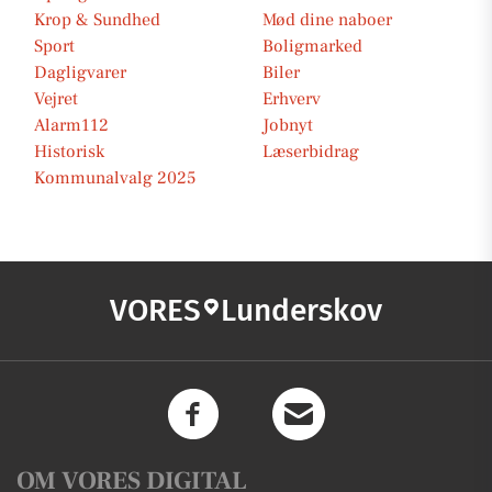
Krop & Sundhed
Mød dine naboer
Sport
Boligmarked
Dagligvarer
Biler
Vejret
Erhverv
Alarm112
Jobnyt
Historisk
Læserbidrag
Kommunalvalg 2025
VORES
Lunderskov
OM VORES DIGITAL