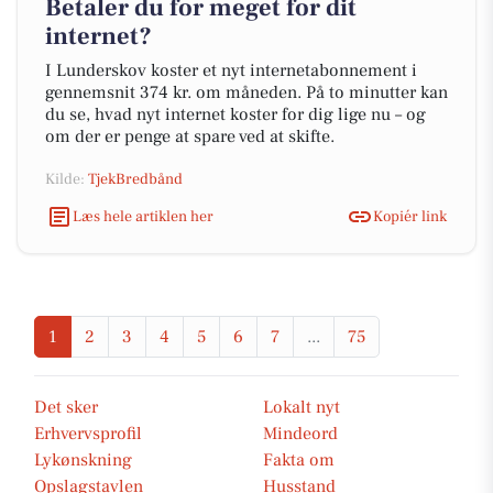
Betaler du for meget for dit
internet?
I Lunderskov koster et nyt internetabonnement i
gennemsnit 374 kr. om måneden. På to minutter kan
du se, hvad nyt internet koster for dig lige nu – og
om der er penge at spare ved at skifte.
Kilde:
TjekBredbånd
Læs hele artiklen her
Kopiér link
1
2
3
4
5
6
7
...
75
Det sker
Lokalt nyt
Erhvervsprofil
Mindeord
Lykønskning
Fakta om
Opslagstavlen
Husstand