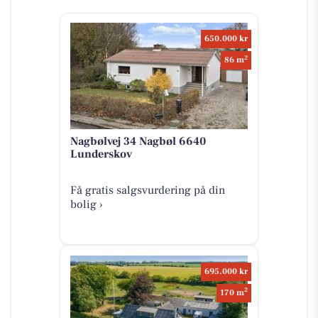
650.000 kr
2
86 m
Nagbølvej 34 Nagbøl 6640
Lunderskov
Få gratis salgsvurdering på din
bolig ›
695.000 kr
2
170 m