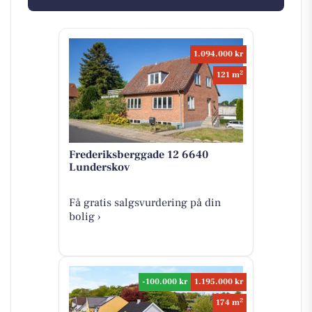
1.094.000 kr
2
121 m
Frederiksberggade 12 6640
Lunderskov
Få gratis salgsvurdering på din
bolig ›
-100.000 kr
1.195.000 kr
2
174 m