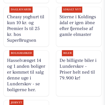
DAGLIGVARER
LOKALT NYT
Cheasy yoghurt til
Stierne i Koldings
kun 10 kr. og
ådal er igen åbne
Premier Is til 25
efter fjernelse af
kr. hos
gamle elmaster
SuperBrugsen
BOLIGMARKED
BILER
Hasselvænget 14
De billigste biler i
og 1 anden boliger
Lunderskov -
er kommet til salg
Priser helt ned til
denne uge i
79.900 kr!
Lunderskov - se
boligerne her.
JOBNYT