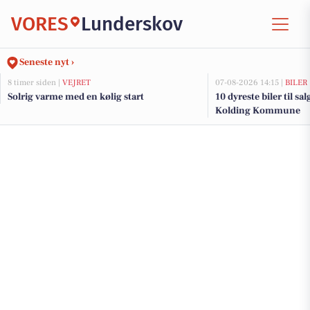
VORES
Lunderskov
Seneste nyt ›
8 timer siden |
VEJRET
07-08-2026 14:15 |
BILER
Solrig varme med en kølig start
10 dyreste biler til sa
Kolding Kommune