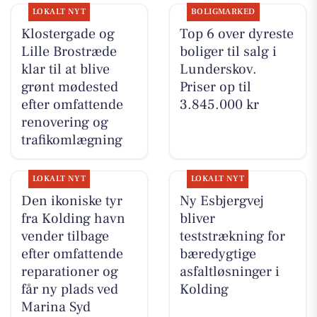
LOKALT NYT
BOLIGMARKED
Klostergade og
Top 6 over dyreste
Lille Brostræde
boliger til salg i
klar til at blive
Lunderskov.
grønt mødested
Priser op til
efter omfattende
3.845.000 kr
renovering og
trafikomlægning
LOKALT NYT
LOKALT NYT
Den ikoniske tyr
Ny Esbjergvej
fra Kolding havn
bliver
vender tilbage
teststrækning for
efter omfattende
bæredygtige
reparationer og
asfaltløsninger i
får ny plads ved
Kolding
Marina Syd