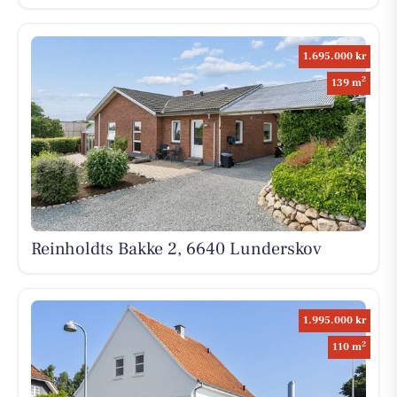
1.695.000 kr
2
139 m
Reinholdts Bakke 2, 6640 Lunderskov
1.995.000 kr
2
110 m