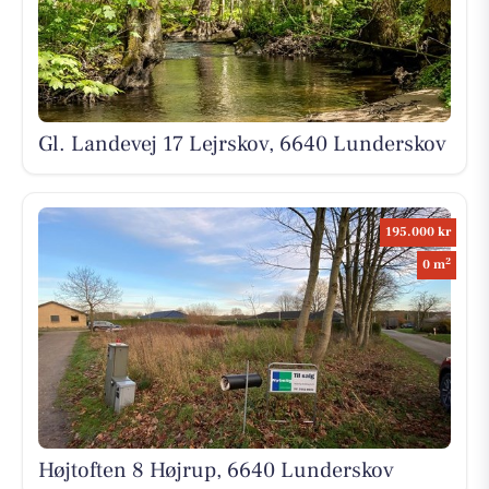
Gl. Landevej 17 Lejrskov, 6640 Lunderskov
195.000 kr
2
0 m
Højtoften 8 Højrup, 6640 Lunderskov