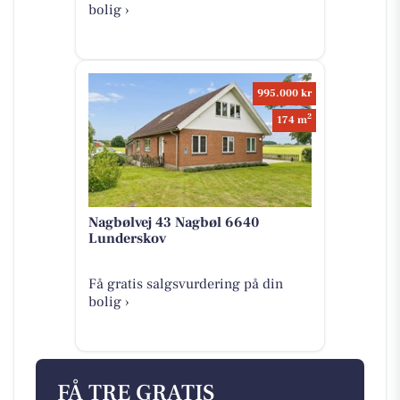
bolig ›
995.000 kr
2
174 m
Nagbølvej 43 Nagbøl 6640
Lunderskov
Få gratis salgsvurdering på din
bolig ›
FÅ TRE GRATIS