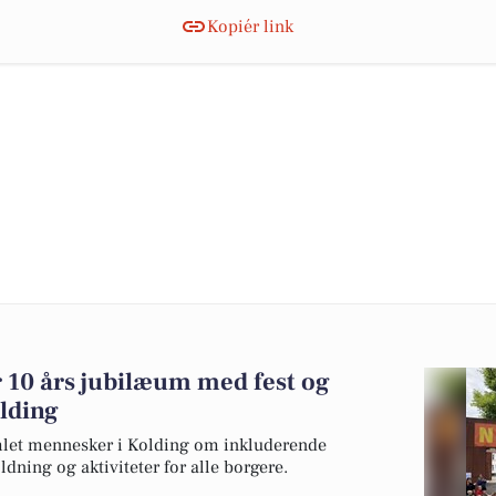
Kopiér link
er 10 års jubilæum med fest og
olding
samlet mennesker i Kolding om inkluderende
dning og aktiviteter for alle borgere.