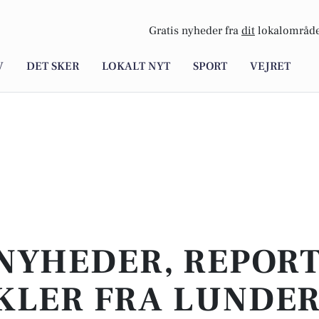
Gratis nyheder fra
dit
lokalområde
V
DET SKER
LOKALT NYT
SPORT
VEJRET
NYHEDER, REPOR
KLER FRA LUNDE