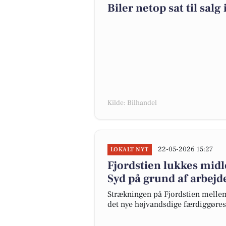
Biler netop sat til sal
Kilde: Bilhandel
22-05-2026 15:27
LOKALT NYT
Fjordstien lukkes mid
Syd på grund af arbej
Strækningen på Fjordstien mellem
det nye højvandsdige færdiggøres