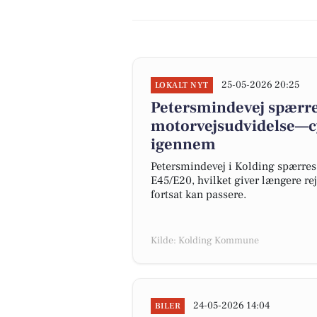
25-05-2026 20:25
LOKALT NYT
Petersmindevej spærres
motorvejsudvidelse—c
igennem
Petersmindevej i Kolding spærres f
E45/E20, hvilket giver længere rej
fortsat kan passere.
Kilde: Kolding Kommune
24-05-2026 14:04
BILER