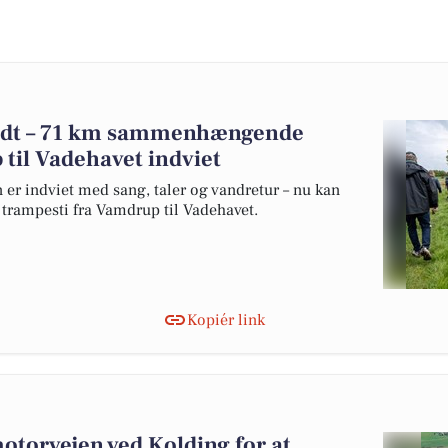
ndt – 71 km sammenhængende
til Vadehavet indviet
n er indviet med sang, taler og vandretur – nu kan
trampesti fra Vamdrup til Vadehavet.
Kopiér link
otorvejen ved Kolding for at