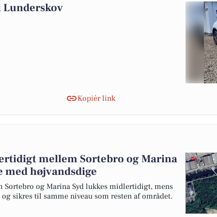
g i Lunderskov
Kopiér link
lertidigt mellem Sortebro og Marina
de med højvandsdige
 Sortebro og Marina Syd lukkes midlertidigt, mens
 og sikres til samme niveau som resten af området.