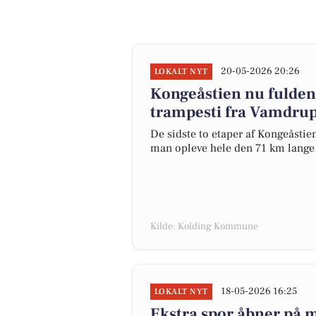
20-05-2026 20:26
LOKALT NYT
Kongeåstien nu fulde
trampesti fra Vamdrup 
De sidste to etaper af Kongeåstie
man opleve hele den 71 km lange 
Kilde: Kolding Kommune
18-05-2026 16:25
LOKALT NYT
Ekstra spor åbner på m