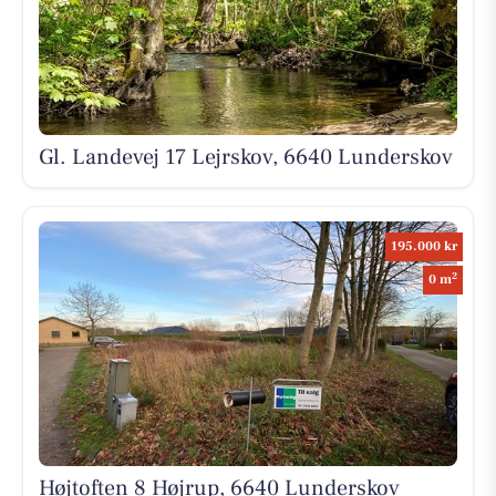
Gl. Landevej 17 Lejrskov, 6640 Lunderskov
195.000 kr
2
0 m
Højtoften 8 Højrup, 6640 Lunderskov