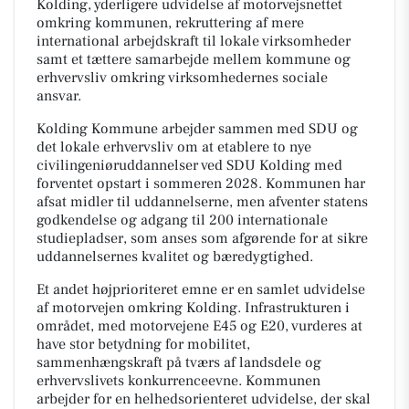
Kolding, yderligere udvidelse af motorvejsnettet
omkring kommunen, rekruttering af mere
international arbejdskraft til lokale virksomheder
samt et tættere samarbejde mellem kommune og
erhvervsliv omkring virksomhedernes sociale
ansvar.
Kolding Kommune arbejder sammen med SDU og
det lokale erhvervsliv om at etablere to nye
civilingeniøruddannelser ved SDU Kolding med
forventet opstart i sommeren 2028. Kommunen har
afsat midler til uddannelserne, men afventer statens
godkendelse og adgang til 200 internationale
studiepladser, som anses som afgørende for at sikre
uddannelsernes kvalitet og bæredygtighed.
Et andet højprioriteret emne er en samlet udvidelse
af motorvejen omkring Kolding. Infrastrukturen i
området, med motorvejene E45 og E20, vurderes at
have stor betydning for mobilitet,
sammenhængskraft på tværs af landsdele og
erhvervslivets konkurrenceevne. Kommunen
arbejder for en helhedsorienteret udvidelse, der skal