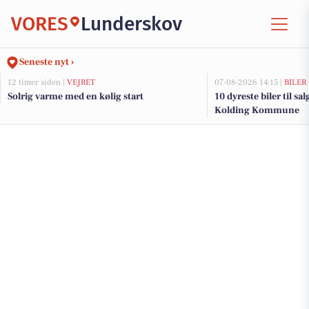
VORES
Lunderskov
Seneste nyt ›
12 timer siden |
VEJRET
07-08-2026 14:15 |
BILER
Solrig varme med en kølig start
10 dyreste biler til sa
Kolding Kommune