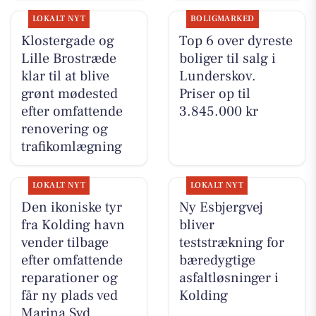
LOKALT NYT
BOLIGMARKED
Klostergade og
Top 6 over dyreste
Lille Brostræde
boliger til salg i
klar til at blive
Lunderskov.
grønt mødested
Priser op til
efter omfattende
3.845.000 kr
renovering og
trafikomlægning
LOKALT NYT
LOKALT NYT
Den ikoniske tyr
Ny Esbjergvej
fra Kolding havn
bliver
vender tilbage
teststrækning for
efter omfattende
bæredygtige
reparationer og
asfaltløsninger i
får ny plads ved
Kolding
Marina Syd