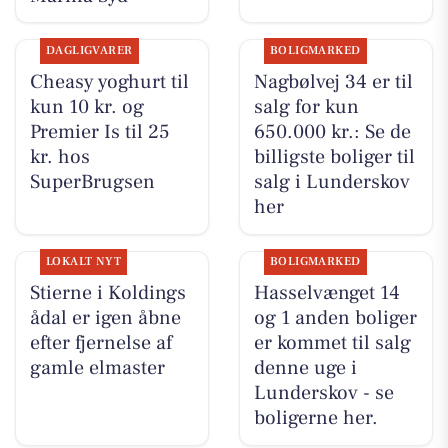
DAGLIGVARER
BOLIGMARKED
Cheasy yoghurt til
Nagbølvej 34 er til
kun 10 kr. og
salg for kun
Premier Is til 25
650.000 kr.: Se de
kr. hos
billigste boliger til
SuperBrugsen
salg i Lunderskov
her
LOKALT NYT
BOLIGMARKED
Stierne i Koldings
Hasselvænget 14
ådal er igen åbne
og 1 anden boliger
efter fjernelse af
er kommet til salg
gamle elmaster
denne uge i
Lunderskov - se
boligerne her.