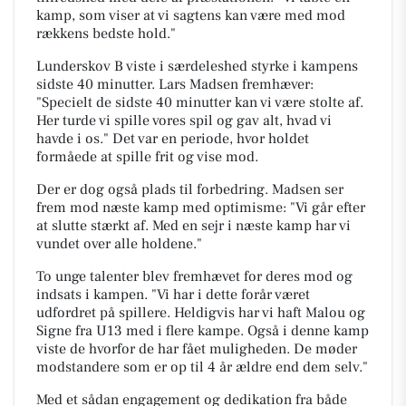
kamp, som viser at vi sagtens kan være med mod
rækkens bedste hold."
Lunderskov B viste i særdeleshed styrke i kampens
sidste 40 minutter. Lars Madsen fremhæver:
"Specielt de sidste 40 minutter kan vi være stolte af.
Her turde vi spille vores spil og gav alt, hvad vi
havde i os." Det var en periode, hvor holdet
formåede at spille frit og vise mod.
Der er dog også plads til forbedring. Madsen ser
frem mod næste kamp med optimisme: "Vi går efter
at slutte stærkt af. Med en sejr i næste kamp har vi
vundet over alle holdene."
To unge talenter blev fremhævet for deres mod og
indsats i kampen. "Vi har i dette forår været
udfordret på spillere. Heldigvis har vi haft Malou og
Signe fra U13 med i flere kampe. Også i denne kamp
viste de hvorfor de har fået muligheden. De møder
modstandere som er op til 4 år ældre end dem selv."
Med et sådan engagement og dedikation fra både