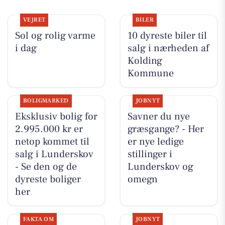
VEJRET
BILER
Sol og rolig varme
10 dyreste biler til
i dag
salg i nærheden af
Kolding
Kommune
BOLIGMARKED
JOBNYT
Eksklusiv bolig for
Savner du nye
2.995.000 kr er
græsgange? - Her
netop kommet til
er nye ledige
salg i Lunderskov
stillinger i
- Se den og de
Lunderskov og
dyreste boliger
omegn
her
FAKTA OM
JOBNYT