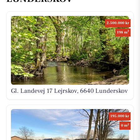
2.500.000 kr
2
198 m
Gl. Landevej 17 Lejrskov, 6640 Lunderskov
195.000 kr
2
0 m