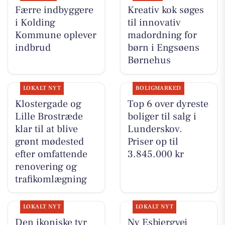
Færre indbyggere
Kreativ kok søges
i Kolding
til innovativ
Kommune oplever
madordning for
indbrud
børn i Engsøens
Børnehus
LOKALT NYT
BOLIGMARKED
Klostergade og
Top 6 over dyreste
Lille Brostræde
boliger til salg i
klar til at blive
Lunderskov.
grønt mødested
Priser op til
efter omfattende
3.845.000 kr
renovering og
trafikomlægning
LOKALT NYT
LOKALT NYT
Den ikoniske tyr
Ny Esbjergvej