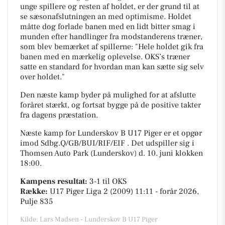
unge spillere og resten af holdet, er der grund til at
se sæsonafslutningen an med optimisme. Holdet
måtte dog forlade banen med en lidt bitter smag i
munden efter handlinger fra modstanderens træner,
som blev bemærket af spillerne: "Hele holdet gik fra
banen med en mærkelig oplevelse. OKS’s træner
satte en standard for hvordan man kan sætte sig selv
over holdet."
Den næste kamp byder på mulighed for at afslutte
foråret stærkt, og fortsat bygge på de positive takter
fra dagens præstation.
Næste kamp for Lunderskov B U17 Piger er et opgør
imod Sdbg.Q/GB/BUI/RIF/EIF . Det udspiller sig i
Thomsen Auto Park (Lunderskov)
d. 10. juni klokken
18:00.
Kampens resultat:
3-1
til OKS
Række:
U17 Piger Liga 2 (2009) 11:11 - forår 2026,
Pulje 835
Kilde: Lars Madsen - Lunderskov B U17 Piger