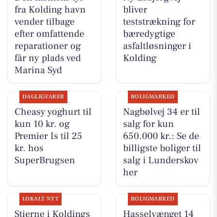
fra Kolding havn
bliver
vender tilbage
teststrækning for
efter omfattende
bæredygtige
reparationer og
asfaltløsninger i
får ny plads ved
Kolding
Marina Syd
DAGLIGVARER
BOLIGMARKED
Cheasy yoghurt til
Nagbølvej 34 er til
kun 10 kr. og
salg for kun
Premier Is til 25
650.000 kr.: Se de
kr. hos
billigste boliger til
SuperBrugsen
salg i Lunderskov
her
LOKALT NYT
BOLIGMARKED
Stierne i Koldings
Hasselvænget 14