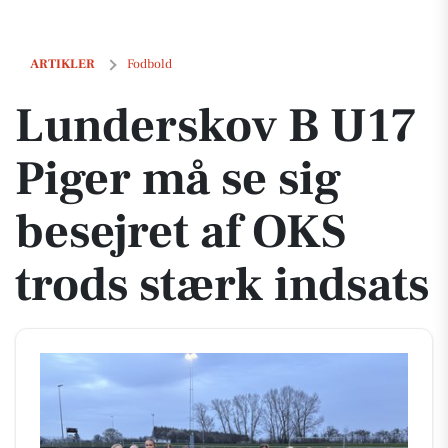
Lunderskov B U17 Piger må se sig besejret af OKS trods stærk indsats
ARTIKLER
Fodbold
Lunderskov B U17
Piger må se sig
besejret af OKS
trods stærk indsats