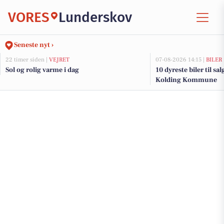
VORES
Lunderskov
Seneste nyt ›
22 timer siden |
VEJRET
07-08-2026 14:15 |
BILER
Sol og rolig varme i dag
10 dyreste biler til sa
Kolding Kommune