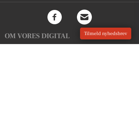
Tilmeld nyhedsbrev
OM VORES DIGITAL
Om os
For annoncører
Vilkår og Privatlivspolitik
Kontakt VORES Digital
Administrer samtykke
GENVEJE
Seneste nyt fra Lunderskov
Vores lokale erhverv