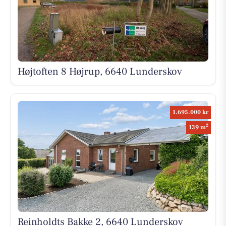
Højtoften 8 Højrup, 6640 Lunderskov
1.695.000 kr
2
139 m
Reinholdts Bakke 2, 6640 Lunderskov