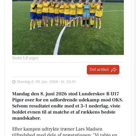
Stolte LB piger
Del artikel
Mandag d. 08. jun. 2026 - kl. 22:01
Mandag den 8. juni 2026 stod Lunderskov B U17
Piger over for en udfordrende udekamp mod OKS.
Selvom resultatet endte med et 3-1 nederlag, viste
holdet evnen til at matche et af rækkens bedste
mandskaber.
Efter kampen udtrykte træner Lars Madsen
tilfredshed med dele af præstationen: "Vi tabte en