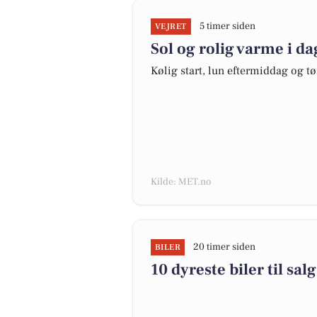
5 timer siden
VEJRET
Sol og rolig varme i da
Kølig start, lun eftermiddag og tør
Kilde: MET.no
20 timer siden
BILER
10 dyreste biler til s