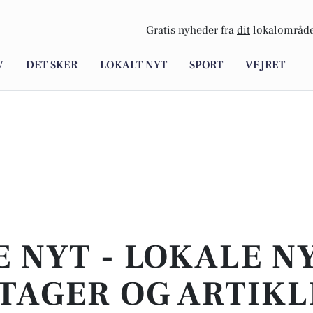
Gratis nyheder fra
dit
lokalområde
V
DET SKER
LOKALT NYT
SPORT
VEJRET
E NYT - LOKALE N
TAGER OG ARTIKL