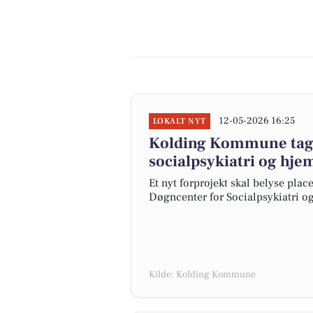
12-05-2026 16:25
LOKALT NYT
Kolding Kommune tager
socialpsykiatri og hje
Et nyt forprojekt skal belyse pla
Døgncenter for Socialpsykiatri 
Kilde: Kolding Kommune