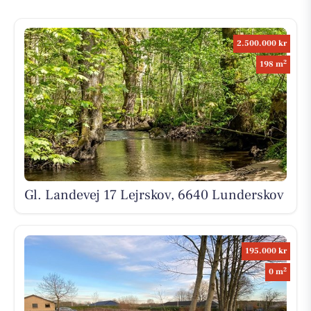
2.500.000 kr
2
198 m
Gl. Landevej 17 Lejrskov, 6640 Lunderskov
195.000 kr
2
0 m