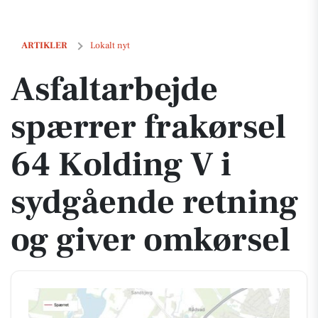
Asfaltarbejde spærrer frakørsel 64 Kolding V i sydgående retning og 
ARTIKLER
Lokalt nyt
Asfaltarbejde
spærrer frakørsel
64 Kolding V i
sydgående retning
og giver omkørsel