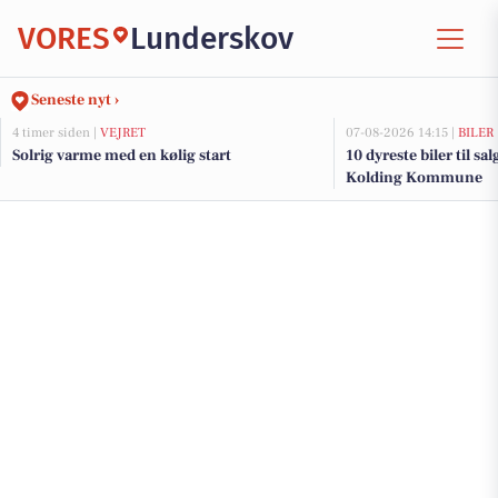
VORES
Lunderskov
Seneste nyt ›
4 timer siden |
VEJRET
07-08-2026 14:15 |
BILER
Solrig varme med en kølig start
10 dyreste biler til sa
Kolding Kommune