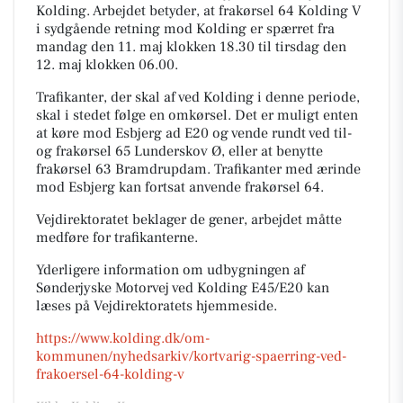
Kolding. Arbejdet betyder, at frakørsel 64 Kolding V
i sydgående retning mod Kolding er spærret fra
mandag den 11. maj klokken 18.30 til tirsdag den
12. maj klokken 06.00.
Trafikanter, der skal af ved Kolding i denne periode,
skal i stedet følge en omkørsel. Det er muligt enten
at køre mod Esbjerg ad E20 og vende rundt ved til-
og frakørsel 65 Lunderskov Ø, eller at benytte
frakørsel 63 Bramdrupdam. Trafikanter med ærinde
mod Esbjerg kan fortsat anvende frakørsel 64.
Vejdirektoratet beklager de gener, arbejdet måtte
medføre for trafikanterne.
Yderligere information om udbygningen af
Sønderjyske Motorvej ved Kolding E45/E20 kan
læses på Vejdirektoratets hjemmeside.
https://www.kolding.dk/om-
kommunen/nyhedsarkiv/kortvarig-spaerring-ved-
frakoersel-64-kolding-v