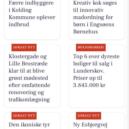
Færre indbyggere
Kreativ kok søges
i Kolding
til innovativ
Kommune oplever
madordning for
indbrud
børn i Engsøens
Børnehus
LOKALT NYT
BOLIGMARKED
Klostergade og
Top 6 over dyreste
Lille Brostræde
boliger til salg i
klar til at blive
Lunderskov.
grønt mødested
Priser op til
efter omfattende
3.845.000 kr
renovering og
trafikomlægning
LOKALT NYT
LOKALT NYT
Den ikoniske tyr
Ny Esbjergvej