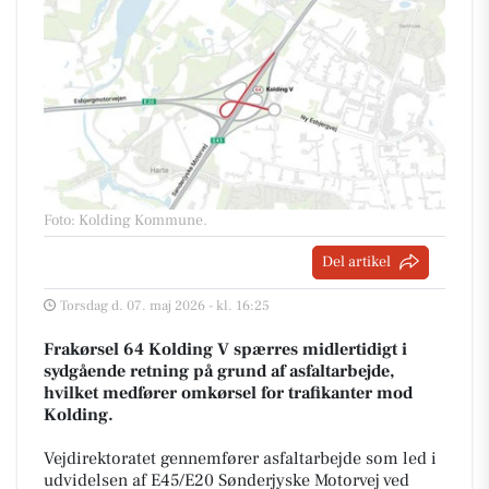
Foto: Kolding Kommune
.
Del artikel
Torsdag d. 07. maj 2026 - kl. 16:25
Frakørsel 64 Kolding V spærres midlertidigt i
sydgående retning på grund af asfaltarbejde,
hvilket medfører omkørsel for trafikanter mod
Kolding.
Vejdirektoratet gennemfører asfaltarbejde som led i
udvidelsen af E45/E20 Sønderjyske Motorvej ved