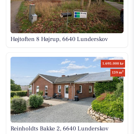
Højtoften 8 Højrup, 6640 Lunderskov
1.695.000 kr
2
139 m
Reinholdts Bakke 2, 6640 Lunderskov