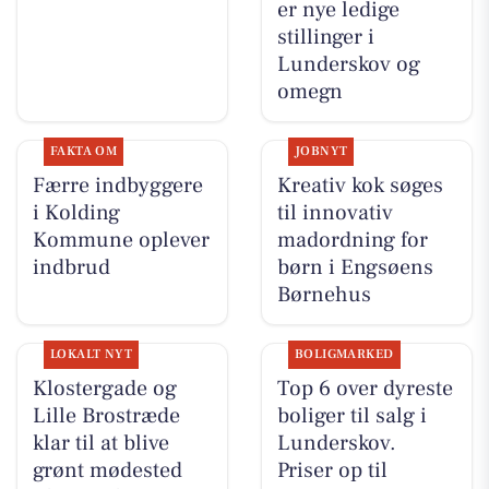
er nye ledige
stillinger i
Lunderskov og
omegn
FAKTA OM
JOBNYT
Færre indbyggere
Kreativ kok søges
i Kolding
til innovativ
Kommune oplever
madordning for
indbrud
børn i Engsøens
Børnehus
LOKALT NYT
BOLIGMARKED
Klostergade og
Top 6 over dyreste
Lille Brostræde
boliger til salg i
klar til at blive
Lunderskov.
grønt mødested
Priser op til