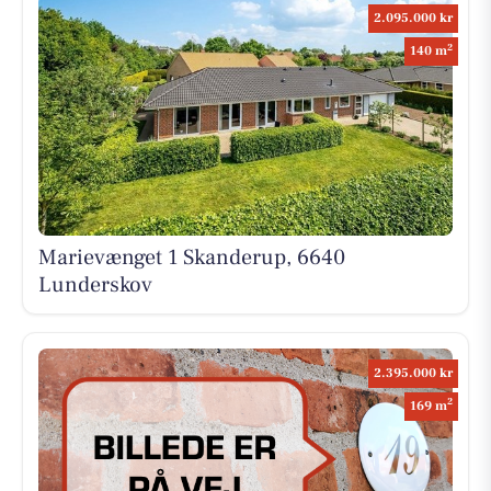
2.095.000 kr
2
140 m
Marievænget 1 Skanderup, 6640
Lunderskov
2.395.000 kr
2
169 m