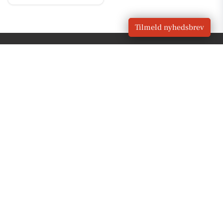
Tilmeld nyhedsbrev
VORES
Lunderskov
OM VORES DIGITAL
Om os
For annoncører
Vilkår og Privatlivspolitik
Kontakt VORES Digital
Administrer samtykke