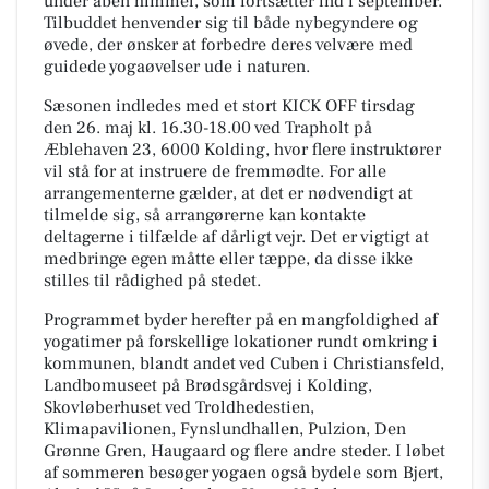
under åben himmel, som fortsætter ind i september.
Tilbuddet henvender sig til både nybegyndere og
øvede, der ønsker at forbedre deres velvære med
guidede yogaøvelser ude i naturen.
Sæsonen indledes med et stort KICK OFF tirsdag
den 26. maj kl. 16.30-18.00 ved Trapholt på
Æblehaven 23, 6000 Kolding, hvor flere instruktører
vil stå for at instruere de fremmødte. For alle
arrangementerne gælder, at det er nødvendigt at
tilmelde sig, så arrangørerne kan kontakte
deltagerne i tilfælde af dårligt vejr. Det er vigtigt at
medbringe egen måtte eller tæppe, da disse ikke
stilles til rådighed på stedet.
Programmet byder herefter på en mangfoldighed af
yogatimer på forskellige lokationer rundt omkring i
kommunen, blandt andet ved Cuben i Christiansfeld,
Landbomuseet på Brødsgårdsvej i Kolding,
Skovløberhuset ved Troldhedestien,
Klimapavilionen, Fynslundhallen, Pulzion, Den
Grønne Gren, Haugaard og flere andre steder. I løbet
af sommeren besøger yogaen også bydele som Bjert,