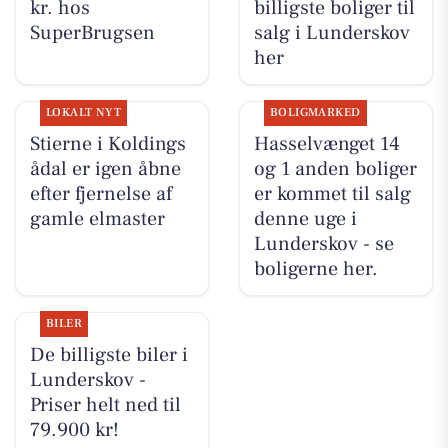
kr. hos
billigste boliger til
SuperBrugsen
salg i Lunderskov
her
LOKALT NYT
BOLIGMARKED
Stierne i Koldings
Hasselvænget 14
ådal er igen åbne
og 1 anden boliger
efter fjernelse af
er kommet til salg
gamle elmaster
denne uge i
Lunderskov - se
boligerne her.
BILER
De billigste biler i
Lunderskov -
Priser helt ned til
79.900 kr!