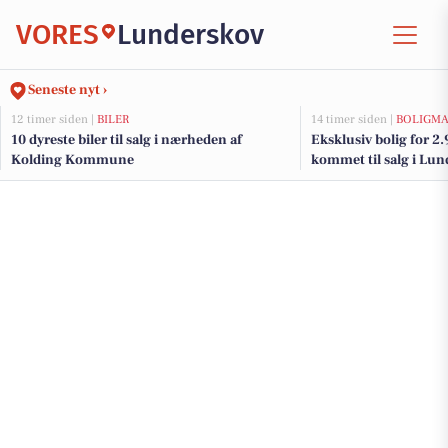
VORES
Lunderskov
Seneste nyt ›
12 timer siden |
BILER
14 timer siden |
BOLIGM
10 dyreste biler til salg i nærheden af
Eksklusiv bolig for 2
Kolding Kommune
kommet til salg i Lun
dyreste boliger her