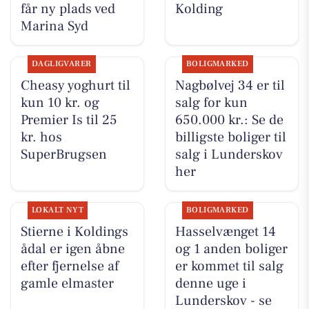
får ny plads ved
Kolding
Marina Syd
DAGLIGVARER
BOLIGMARKED
Cheasy yoghurt til
Nagbølvej 34 er til
kun 10 kr. og
salg for kun
Premier Is til 25
650.000 kr.: Se de
kr. hos
billigste boliger til
SuperBrugsen
salg i Lunderskov
her
LOKALT NYT
BOLIGMARKED
Stierne i Koldings
Hasselvænget 14
ådal er igen åbne
og 1 anden boliger
efter fjernelse af
er kommet til salg
gamle elmaster
denne uge i
Lunderskov - se