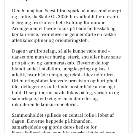
Den 6. maj bød Seest Idrætspark på masser af energi
og støtte, da Skole OL 2026 blev afholdt for elever i
5. årgang fra skoler i hele Kolding Kommune.
Arrangementet havde fokus på både fællesskab og
konkurrence, hvor eleverne gennemførte en række
atletikdiscipliner og orienteringsløb.
Dagen var tilrettelagt, så alle kunne være med –
uanset om man var hurtig, stærk, snu eller bare satte
pris på sjov og kammeratskab. Eleverne deltog
blandt andet i stafetløb, længdespring og kast i
atletik, hvor både tempo og teknik blev udfordret.
Orienteringsløbet krævede præcision og hurtighed,
idet deltagerne skulle finde poster både alene og i
hold. Disciplinerne havde fokus på leg, variation og
samarbejde, hvilket gav en anderledes og
inkluderende konkurrenceform.
Sammenholdet spillede en central rolle i løbet af
dagen. Eleverne heppede på hinanden,
samarbejdede og gjorde deres bedste for
klassefællesskabet, som blev styrket både på egen