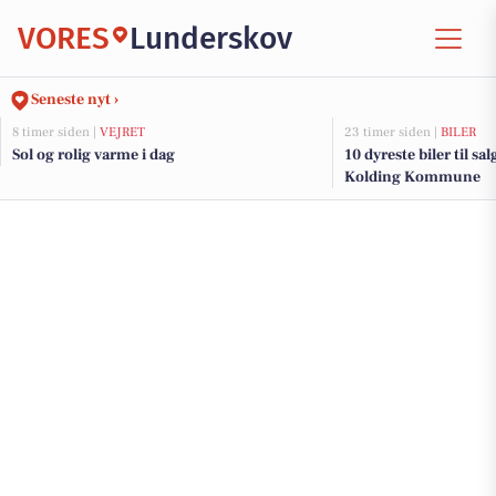
VORES
Lunderskov
Seneste nyt ›
8 timer siden |
VEJRET
23 timer siden |
BILER
Sol og rolig varme i dag
10 dyreste biler til sa
Kolding Kommune