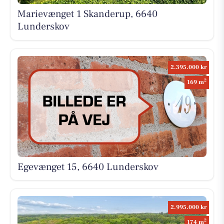
Marievænget 1 Skanderup, 6640
Lunderskov
2.395.000 kr
2
169 m
Egevænget 15, 6640 Lunderskov
2.995.000 kr
2
174 m