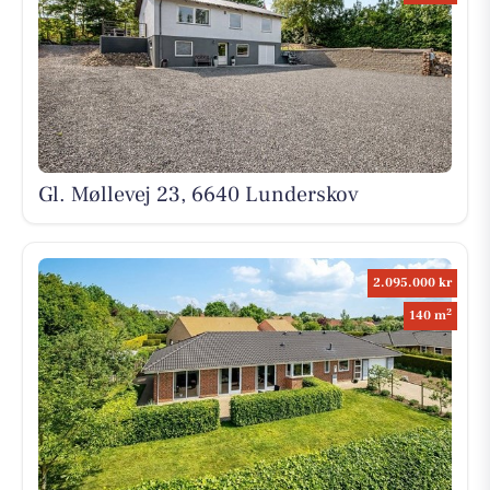
Gl. Møllevej 23, 6640 Lunderskov
2.095.000 kr
2
140 m