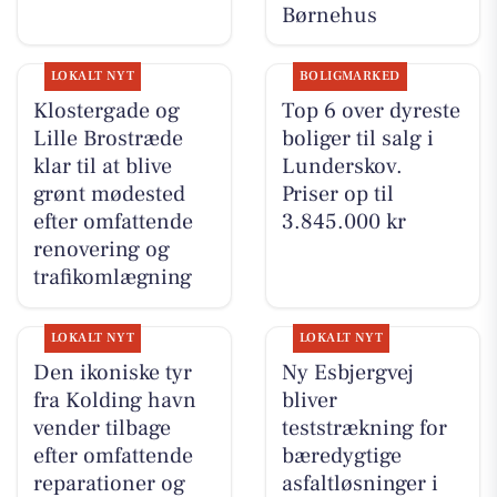
Børnehus
LOKALT NYT
BOLIGMARKED
Klostergade og
Top 6 over dyreste
Lille Brostræde
boliger til salg i
klar til at blive
Lunderskov.
grønt mødested
Priser op til
efter omfattende
3.845.000 kr
renovering og
trafikomlægning
LOKALT NYT
LOKALT NYT
Den ikoniske tyr
Ny Esbjergvej
fra Kolding havn
bliver
vender tilbage
teststrækning for
efter omfattende
bæredygtige
reparationer og
asfaltløsninger i