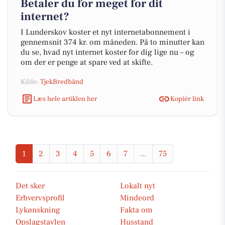
Betaler du for meget for dit
internet?
I Lunderskov koster et nyt internetabonnement i
gennemsnit 374 kr. om måneden. På to minutter kan
du se, hvad nyt internet koster for dig lige nu – og
om der er penge at spare ved at skifte.
Kilde:
TjekBredbånd
Læs hele artiklen her
Kopiér link
1
2
3
4
5
6
7
...
75
Det sker
Lokalt nyt
Erhvervsprofil
Mindeord
Lykønskning
Fakta om
Opslagstavlen
Husstand