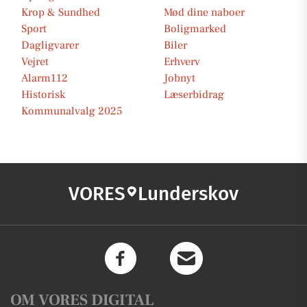
Krop & Sundhed
Mød dine naboer
Sport
Boligmarked
Dagligvarer
Biler
Vejret
Erhverv
Alarm112
Jobnyt
Historisk
Læserbidrag
Kommunalvalg 2025
VORES
Lunderskov
OM VORES DIGITAL