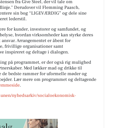
ensen fra Give Steel, der vil tale om
linje." Derudover vil Flemming Paasch,
entere sin bog “LIGEVÆRDIG” og dele sine
ret lederstil.
ere for kunder, investorer og samfundet, og
belyse, hvordan virksomheder kan styrke deres
t ansvar. Arrangementet er åbent for
 frivillige organisationer samt
ve inspireret og deltage i dialogen.
ing på programmet, er der også rig mulighed
rtnerskaber. Med lækker mad og drikke til
e de bedste rammer for uformelle møder og
rbejder. Lær mere om programmet og deltagende
jemmeside
.
unen/nyhedsarkiv/socialoekonomisk-