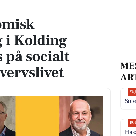
ætter fokus på socialt ansvar i erhvervslivet
omisk
 i Kolding
 på socialt
ME
vervslivet
AR
VE
Sole
BO
Has