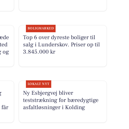
BOLIGMARKED
ræde
Top 6 over dyreste boliger til
sted
salg i Lunderskov. Priser op til
g og
3.845.000 kr
LOKALT NYT
g
Ny Esbjergvej bliver
teststrækning for bæredygtige
 får
asfaltløsninger i Kolding