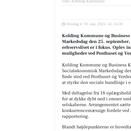
Foto: Kolding Kommune
.
Onsdag d. 10. sep. 2025 - kl. 14:30
Kolding Kommune og Business Ko
Markedsdag den 25. september, hv
erhvervslivet er i fokus. Oplev 
muligheder ved Posthuset og Ve
Kolding Kommune og Business Ko
Socialøkonomisk Markedsdag den 
finde sted ved Posthuset og Verde
at styrke den sociale bundlinje i 
Med deltagelse fra 18 oplægshold
for at dykke dybt ned i emner om
selskaberne. Arrangementet sætte
konkurrencemæssige fordele ved at
rapportering.
Blandt højdepunkterne er hovedta