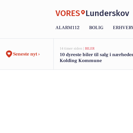
VORES
Lunderskov
ALARM112
BOLIG
ERHVER
14 timer siden |
BILER
Seneste nyt ›
10 dyreste biler til salg i nærhede
Kolding Kommune