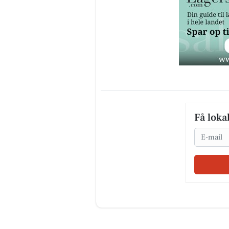
Få loka
Email