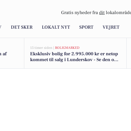
Gratis nyheder fra
dit
lokalområde
V
DET SKER
LOKALT NYT
SPORT
VEJRET
15 timer siden |
BOLIGMARKED
n af
Eksklusiv bolig for 2.995.000 kr er netop
kommet til salg i Lunderskov - Se den og
de dyreste boliger her