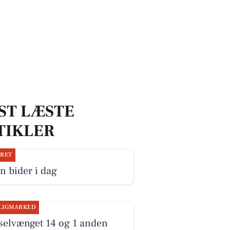
ST LÆSTE
TIKLER
JRET
n bider i dag
LIGMARKED
selvænget 14 og 1 anden