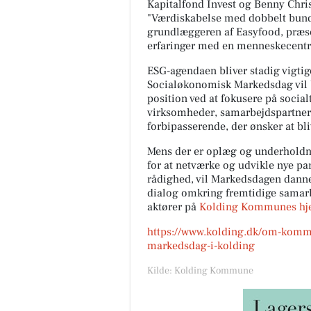
Kapitalfond Invest og Benny Christ
"Værdiskabelse med dobbelt bund
grundlæggeren af Easyfood, præs
erfaringer med en menneskecentre
ESG-agendaen bliver stadig vigtig
Socialøkonomisk Markedsdag vil 
position ved at fokusere på social
virksomheder, samarbejdspartnere,
forbipasserende, der ønsker at bli
Mens der er oplæg og underholdn
for at netværke og udvikle nye pa
rådighed, vil Markedsdagen dann
dialog omkring fremtidige sama
aktører på
Kolding Kommunes h
https://www.kolding.dk/om-komm
markedsdag-i-kolding
Kilde: Kolding Kommune