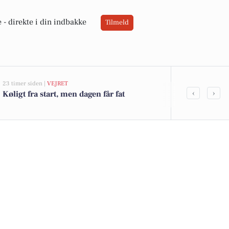
 -
direkte i din indbakke
Tilmeld
23 timer siden |
VEJRET
05-08-2026 16:26
‹
›
Køligt fra start, men dagen får fat
Klostergade o
blive grønt 
renovering 