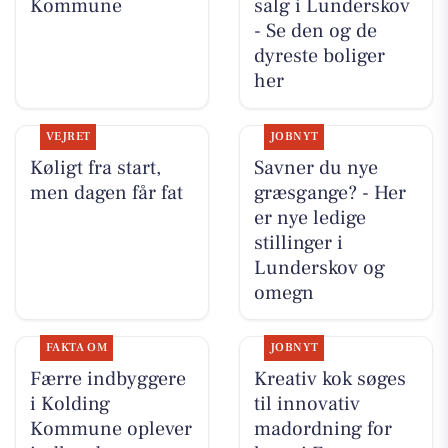
Kommune
salg i Lunderskov
- Se den og de
dyreste boliger
her
VEJRET
JOBNYT
Køligt fra start,
Savner du nye
men dagen får fat
græsgange? - Her
er nye ledige
stillinger i
Lunderskov og
omegn
FAKTA OM
JOBNYT
Færre indbyggere
Kreativ kok søges
i Kolding
til innovativ
Kommune oplever
madordning for