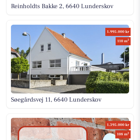
Reinholdts Bakke 2, 6640 Lunderskov
1.995.000 kr
2
110 m
Søegårdsvej 11, 6640 Lunderskov
1.395.000 kr
2
108 m