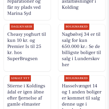
reparationer og
asfaltløsninger i
får ny plads ved
Kolding
Marina Syd
DAGLIGVARER
BOLIGMARKED
Cheasy yoghurt til
Nagbølvej 34 er til
kun 10 kr. og
salg for kun
Premier Is til 25
650.000 kr.: Se de
kr. hos
billigste boliger til
SuperBrugsen
salg i Lunderskov
her
LOKALT NYT
BOLIGMARKED
Stierne i Koldings
Hasselvænget 14
ådal er igen åbne
og 1 anden boliger
efter fjernelse af
er kommet til salg
gamle elmaster
denne uge i