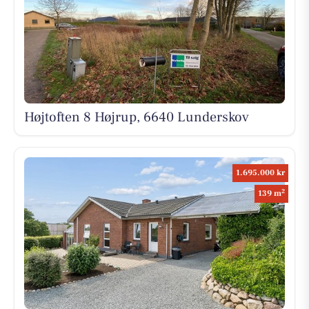
Højtoften 8 Højrup, 6640 Lunderskov
1.695.000 kr
2
139 m