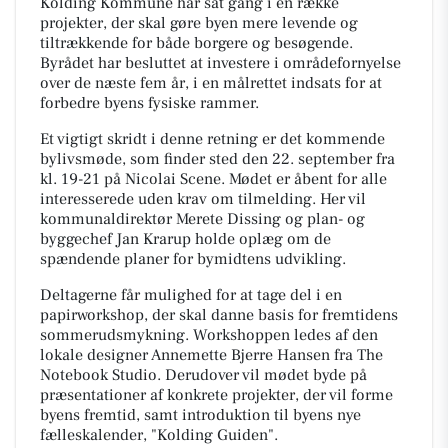
Kolding Kommune har sat gang i en række
projekter, der skal gøre byen mere levende og
tiltrækkende for både borgere og besøgende.
Byrådet har besluttet at investere i områdefornyelse
over de næste fem år, i en målrettet indsats for at
forbedre byens fysiske rammer.
Et vigtigt skridt i denne retning er det kommende
bylivsmøde, som finder sted den 22. september fra
kl. 19-21 på Nicolai Scene. Mødet er åbent for alle
interesserede uden krav om tilmelding. Her vil
kommunaldirektør Merete Dissing og plan- og
byggechef Jan Krarup holde oplæg om de
spændende planer for bymidtens udvikling.
Deltagerne får mulighed for at tage del i en
papirworkshop, der skal danne basis for fremtidens
sommerudsmykning. Workshoppen ledes af den
lokale designer Annemette Bjerre Hansen fra The
Notebook Studio. Derudover vil mødet byde på
præsentationer af konkrete projekter, der vil forme
byens fremtid, samt introduktion til byens nye
fælleskalender, "Kolding Guiden".