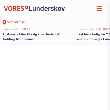
VORES
Lunderskov
Seneste nyt ›
9 timer siden |
BILER
10 timer siden |
BOLIGM
10 dyreste biler til salg i nærheden af
Eksklusiv bolig for 2
Kolding Kommune
kommet til salg i Lun
dyreste boliger her