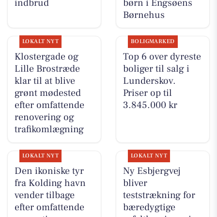
indbrud
børn i Engsøens
Børnehus
LOKALT NYT
BOLIGMARKED
Klostergade og
Top 6 over dyreste
Lille Brostræde
boliger til salg i
klar til at blive
Lunderskov.
grønt mødested
Priser op til
efter omfattende
3.845.000 kr
renovering og
trafikomlægning
LOKALT NYT
LOKALT NYT
Den ikoniske tyr
Ny Esbjergvej
fra Kolding havn
bliver
vender tilbage
teststrækning for
efter omfattende
bæredygtige