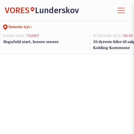
VORES
Lunderskov
Seneste nyt ›
8 timer siden |
VEJRET
07-08-2026 14:15 |
BILER
Regnfuld start, lunere senere
10 dyreste biler til sa
Kolding Kommune