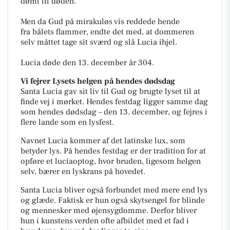
dømt til døden.
Men da Gud på mirakuløs vis reddede hende
fra
bålets flammer, endte det med, at dommeren
selv måttet tage sit sværd og slå Lucia ihjel.
Lucia døde den 13. december år 304.
Vi fejrer Lysets helgen på hendes dødsdag
Santa Lucia gav sit liv til Gud og brugte lyset til at
finde vej i mørket.
Hendes festdag ligger samme dag
som hendes dødsdag – den 13. december, og fejres i
flere
lande som en lysfest.
Navnet Lucia kommer af det latinske lux, som
betyder lys. På hendes festdag er der tradition for at
opføre et luciaoptog, hvor bruden, ligesom helgen
selv, bærer en lyskrans på hovedet.
Santa Lucia bliver også forbundet med mere end lys
og glæde. Faktisk er hun også skytsengel for blinde
og mennesker med øjensygdomme. Derfor bliver
hun i kunstens verden ofte afbildet med et fad i