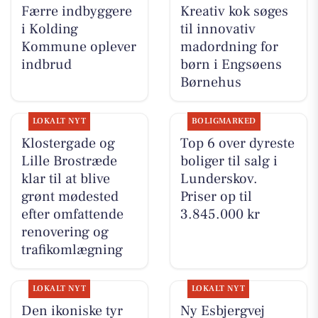
Færre indbyggere
Kreativ kok søges
i Kolding
til innovativ
Kommune oplever
madordning for
indbrud
børn i Engsøens
Børnehus
LOKALT NYT
BOLIGMARKED
Klostergade og
Top 6 over dyreste
Lille Brostræde
boliger til salg i
klar til at blive
Lunderskov.
grønt mødested
Priser op til
efter omfattende
3.845.000 kr
renovering og
trafikomlægning
LOKALT NYT
LOKALT NYT
Den ikoniske tyr
Ny Esbjergvej