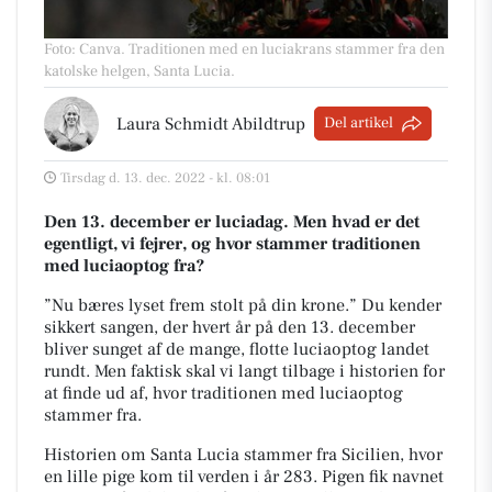
Foto: Canva
.
Traditionen med en luciakrans stammer fra den
katolske helgen, Santa Lucia.
Laura Schmidt Abildtrup
Del artikel
Tirsdag d. 13. dec. 2022 - kl. 08:01
Den 13. december er luciadag. Men hvad er det
egentligt, vi fejrer, og hvor stammer traditionen
med luciaoptog fra?
”Nu bæres lyset frem stolt på din krone.” Du kender
sikkert sangen, der hvert år på den 13. december
bliver sunget af de mange, flotte luciaoptog landet
rundt. Men faktisk skal vi langt tilbage i historien for
at finde ud af, hvor traditionen med luciaoptog
stammer fra.
Historien om Santa Lucia stammer fra Sicilien, hvor
en lille pige kom til verden i år 283. Pigen fik navnet