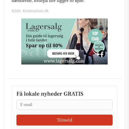
hænderne, hvorpå der ligger to øjne.
Kilde: Kristendom.dk
Få lokale nyheder GRATIS
Email
Tilmeld