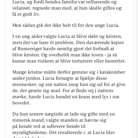
Lucia, og fordi hendes familie var velhavende og
velanset, regnede man med, at hun skulle giftes og
få et godt liv.
Men sådan gik det ikke helt til for den unge Lucia.
I en ung alder valgte Lucia at blive døbt og kristen,
men der var bare ét problem.
Den daværende kejser
af Romerriget havde nemlig gjort det forbudt at
blive kristen.
Og overholdt man ikke loven – ja så
kunne man risikere at blive tortureret eller henrettet.
Mange kristne måtte derfor gemme sig i katakomber
under jorden.
Lucia forsøgte at hjælpe disse
mennesker, og om natten sneg hun sig ud for at give
de, der gemte sig m
ad.
For at finde vej i nattens
mørke, havde Lucia bundet en krans med lys i om
hovedet.
Da hun senere nægtede at lade sig gifte med en
romersk mand, valgte manden at hævne sig
på
hende ved at udlevere hende til
myndighederne.
Dét resulterede i, at Lucia blev