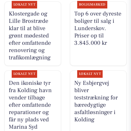
LOKALT NYT
BOLIGMARKED
Klostergade og
Top 6 over dyreste
Lille Brostræde
boliger til salg i
klar til at blive
Lunderskov.
grønt mødested
Priser op til
efter omfattende
3.845.000 kr
renovering og
trafikomlægning
LOKALT NYT
LOKALT NYT
Den ikoniske tyr
Ny Esbjergvej
fra Kolding havn
bliver
vender tilbage
teststrækning for
efter omfattende
bæredygtige
reparationer og
asfaltløsninger i
får ny plads ved
Kolding
Marina Syd