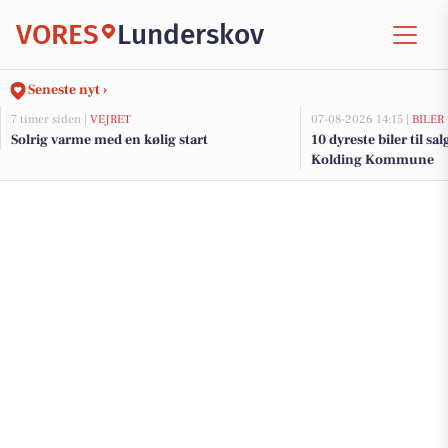
VORES
Lunderskov
Seneste nyt ›
7 timer siden |
VEJRET
07-08-2026 14:15 |
BILER
Solrig varme med en kølig start
10 dyreste biler til sa
Kolding Kommune