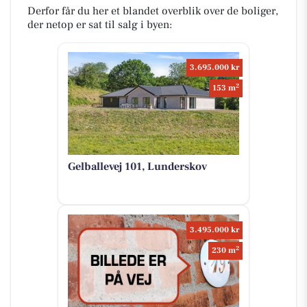
Derfor får du her et blandet overblik over de boliger,
der netop er sat til salg i byen:
3.695.000 kr
2
153 m
Gelballevej 101, Lunderskov
3.495.000 kr
2
230 m