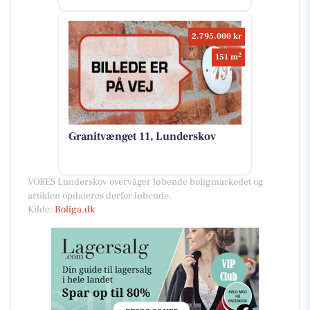
2.795.000 kr
2
151 m
Granitvænget 11, Lunderskov
VORES Lunderskov overvåger løbende boligmarkedet og
artiklen opdateres derfor løbende.
Kilde:
Boliga.dk