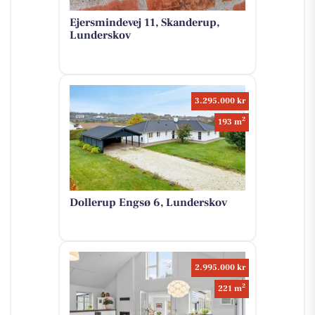
Ejersmindevej 11, Skanderup,
Lunderskov
3.295.000 kr
2
193 m
Dollerup Engsø 6, Lunderskov
2.995.000 kr
2
221 m