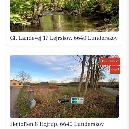
Gl. Landevej 17 Lejrskov, 6640 Lunderskov
195.000 kr
2
0 m
Højtoften 8 Højrup, 6640 Lunderskov