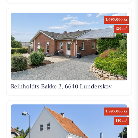
1.695.000 kr
2
139 m
Reinholdts Bakke 2, 6640 Lunderskov
1.995.000 kr
2
110 m