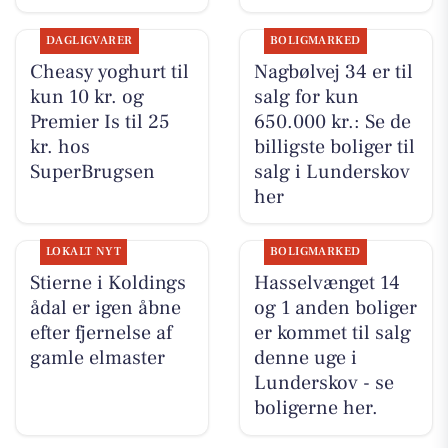
DAGLIGVARER
BOLIGMARKED
Cheasy yoghurt til
Nagbølvej 34 er til
kun 10 kr. og
salg for kun
Premier Is til 25
650.000 kr.: Se de
kr. hos
billigste boliger til
SuperBrugsen
salg i Lunderskov
her
LOKALT NYT
BOLIGMARKED
Stierne i Koldings
Hasselvænget 14
ådal er igen åbne
og 1 anden boliger
efter fjernelse af
er kommet til salg
gamle elmaster
denne uge i
Lunderskov - se
boligerne her.