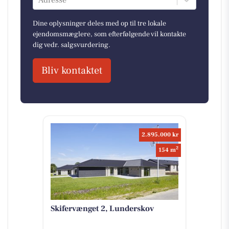
Adresse
Dine oplysninger deles med op til tre lokale
ejendomsmæglere, som efterfølgende vil kontakte
dig vedr. salgsvurdering.
Bliv kontaktet
2.895.000 kr
2
154 m
Skifervænget 2, Lunderskov